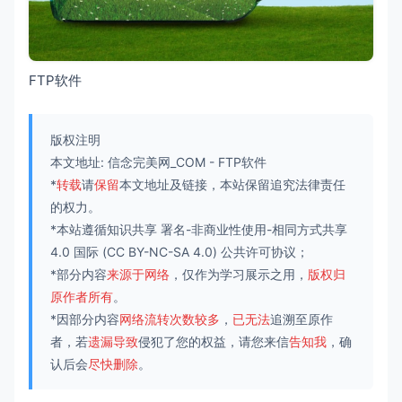
FTP软件
版权注明
本文地址:
信念完美网_COM
-
FTP软件
*
转载
请
保留
本文地址及链接，本站保留追究法律责任
的权力。
*本站遵循知识共享
署名-非商业性使用-相同方式共享
4.0 国际
(CC BY-NC-SA 4.0) 公共许可协议；
*部分内容
来源于网络
，仅作为学习展示之用，
版权归
原作者所有
。
*因部分内容
网络流转次数较多
，
已无法
追溯至原作
者，若
遗漏导致
侵犯了您的权益，请您来信
告知我
，确
认后会
尽快删除
。