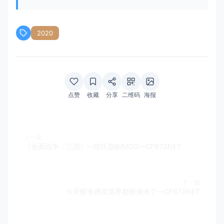
2020
点赞
收藏
分享
二维码
海报
上一篇
《全面战争：三国》—陈氏旗帜MOD—CF673NET
下一篇
今天醒来感觉世界都被淹水了—CF673NET