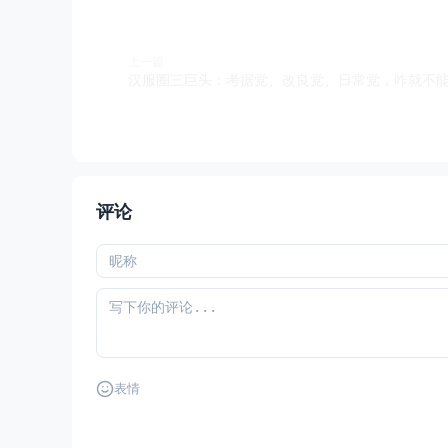
上一篇
汉服圈三巨头：考据党、改良党、日常党，咋就不能
评论
表情