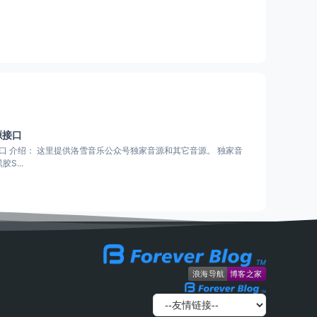
源接口
。 独家音
S...