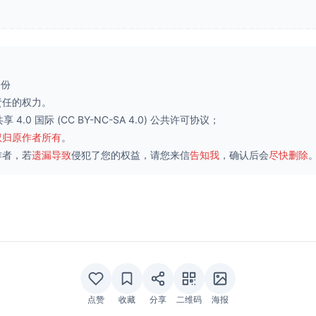
备份
责任的权力。
 4.0 国际
(CC BY-NC-SA 4.0) 公共许可协议；
权归原作者所有
。
作者，若
遗漏导致
侵犯了您的权益，请您来信
告知我
，确认后会
尽快删除
点赞
收藏
分享
二维码
海报