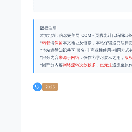
版权注明
本文地址:
信念完美网_COM
-
页脚统计代码踢出
*
转载
请
保留
本文地址及链接，本站保留追究法律
*本站遵循知识共享
署名-非商业性使用-相同方式共享
*部分内容
来源于网络
，仅作为学习展示之用，
版
*因部分内容
网络流转次数较多
，
已无法
追溯至原
2025