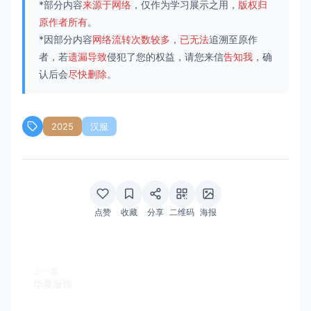
*部分内容
来源于网络
，仅作为学习展示之用，
版权归
原作者所有
。
*因部分内容
网络流转次数较多
，
已无法
追溯至原作
者，若
遗漏导致
侵犯了您的权益，请您来信
告知我
，确
认后会
尽快删除
。
2025
汉服
点赞
收藏
分享
二维码
海报
上一篇
华夏服饰