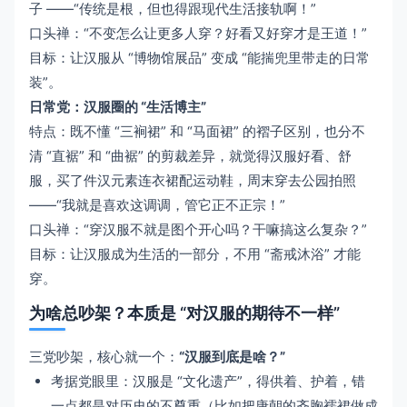
子 ——“传统是根，但也得跟现代生活接轨啊！”
口头禅：“不变怎么让更多人穿？好看又好穿才是王道！”
目标：让汉服从 “博物馆展品” 变成 “能揣兜里带走的日常
装”。
日常党：汉服圈的 “生活博主”
特点：既不懂 “三裥裙” 和 “马面裙” 的褶子区别，也分不
清 “直裾” 和 “曲裾” 的剪裁差异，就觉得汉服好看、舒
服，买了件汉元素连衣裙配运动鞋，周末穿去公园拍照
——“我就是喜欢这调调，管它正不正宗！”
口头禅：“穿汉服不就是图个开心吗？干嘛搞这么复杂？”
目标：让汉服成为生活的一部分，不用 “斋戒沐浴” 才能
穿。
为啥总吵架？本质是 “对汉服的期待不一样”
三党吵架，核心就一个：
“汉服到底是啥？”
考据党眼里：汉服是 “文化遗产”，得供着、护着，错
一点都是对历史的不尊重（比如把唐朝的齐胸襦裙做成