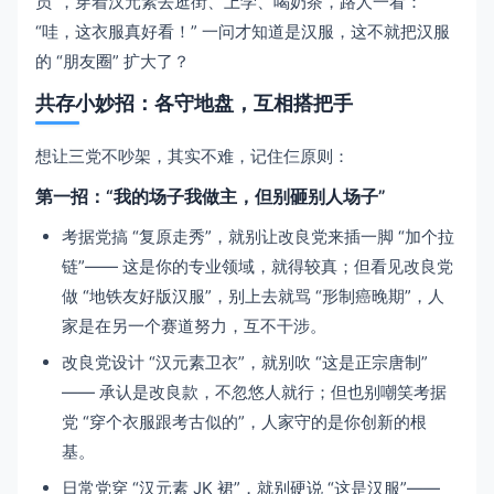
员”，穿着汉元素去逛街、上学、喝奶茶，路人一看：
“哇，这衣服真好看！” 一问才知道是汉服，这不就把汉服
的 “朋友圈” 扩大了？
共存小妙招：各守地盘，互相搭把手
想让三党不吵架，其实不难，记住仨原则：
第一招：“我的场子我做主，但别砸别人场子”
考据党搞 “复原走秀”，就别让改良党来插一脚 “加个拉
链”—— 这是你的专业领域，就得较真；但看见改良党
做 “地铁友好版汉服”，别上去就骂 “形制癌晚期”，人
家是在另一个赛道努力，互不干涉。
改良党设计 “汉元素卫衣”，就别吹 “这是正宗唐制”
—— 承认是改良款，不忽悠人就行；但也别嘲笑考据
党 “穿个衣服跟考古似的”，人家守的是你创新的根
基。
日常党穿 “汉元素 JK 裙”，就别硬说 “这是汉服”——