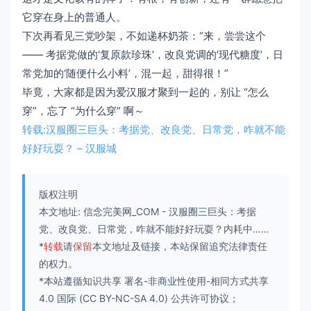
它穿在身上的普通人。
下次再看见三党吵架，不如递杯奶茶：“来，尝尝这个
—— 考据党做的‘复原款珍珠’，改良党调的‘现代糖度’，日
常党加的‘随便什么小料’，混一起，甜得很！”
毕竟，大家都是因为爱汉服才聚到一起的，别让 “怎么
穿”，忘了 “为什么穿” 啊～
转载:汉服圈三巨头：考据党、改良党、日常党，咋就不能
好好玩耍？ – 汉服城
版权注明
本文地址:
信念完美网_COM
-
汉服圈三巨头：考据
党、改良党、日常党，咋就不能好好玩耍？内耗中……
*
转载
请
保留
本文地址及链接，本站保留追究法律责任
的权力。
*本站遵循知识共享
署名-非商业性使用-相同方式共享
4.0 国际
(CC BY-NC-SA 4.0) 公共许可协议；