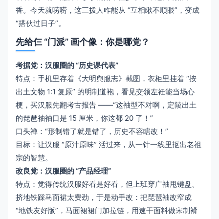
香。今天就唠唠，这三拨人咋能从 “互相瞅不顺眼”，变成
“搭伙过日子”。
先给仨 “门派” 画个像：你是哪党？
考据党：汉服圈的 “历史课代表”
特点：手机里存着《大明舆服志》截图，衣柜里挂着 “按
出土文物 1:1 复原” 的明制道袍，看见交领左衽能当场心
梗，买汉服先翻考古报告 ——“这袖型不对啊，定陵出土
的琵琶袖袖口是 15 厘米，你这都 20 了！”
口头禅：“形制错了就是错了，历史不容瞎改！”
目标：让汉服 “原汁原味” 活过来，从一针一线里抠出老祖
宗的智慧。
改良党：汉服圈的 “产品经理”
特点：觉得传统汉服好看是好看，但上班穿广袖甩键盘、
挤地铁踩马面裙太费劲，于是动手改：把琵琶袖改窄成
“地铁友好版”，马面裙裙门加拉链，用速干面料做宋制褙