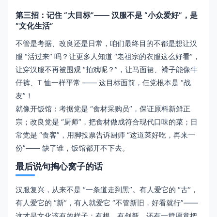
第三招：记住 “大目标”—— 汉服不是 “小众爱好”，是
“文化生活”
不管是考据、改良还是日常，咱们最终目的不都是想让汉
服 “活过来” 吗？让更多人知道 “老祖宗的衣服这么好看”，
让穿汉服不再被围观 “拍戏呢？”，让马面裙、褙子能像牛
仔裤、T 恤一样平常 —— 这目标面前，仨党根本是 “战
友”！
就像开饭馆：考据党是 “食材采购员”，保证原料新鲜正
宗；改良党是 “厨师”，把食材做成符合现代口味的菜；日
常党是 “食客”，用脚投票告诉厨师 “这道菜好吃，再来一
份”—— 缺了谁，饭馆都开不下去。
最后说句掏心窝子的话
汉服复兴，从来不是 “一条道走到黑”。有人爱它的 “古”，
有人爱它的 “新”，有人就爱它 “不管新旧，好看就行”——
这才是文化该有的样子：有根，有创新，还有一群愿意把