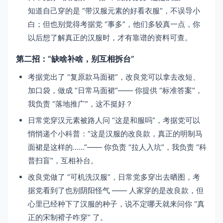
知道自己穿的是 “带汉服元素的好看衣服”，不误导小
白；但也别觉得考据党 “事多”，他们多较真一点，你
以后想了解真正的汉服时，才有靠谱的资料可查。
第二招：“缺啥补啥，别互相拆台”
考据党出了 “复原款马面裙”，改良党可以拿去改短、
加口袋，做成 “日常马面裙”—— 你提供 “标准答案”，
我负责 “落地推广”，这不挺好？
日常党穿汉元素被路人问 “这是和服吗”，考据党可以
悄悄递个小科普：“这是汉服的改良款，真正的明制马
面裙是这样的……”—— 你负责 “拉人入坑”，我负责 “科
普扫盲”，互相补台。
改良党做了 “可机洗汉服”，日常党多穿出去晒图，考
据党看到了也别阴阳怪气 —— 人家穿的是改良款，但
心里已经种下了汉服的种子，说不定哪天就来问你 “真
正的宋制褙子咋穿” 了。