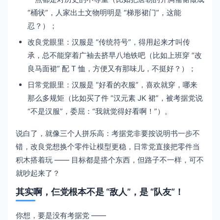
“桶状”，人家出土文物明明是 “梯形裙门”，这能
忍？）；
改良党眼里：汉服是 “传统符号”，得用起来才叫传
承，总不能穿着广袖去挤早八地铁吧（比如上班穿 “改
良马面裙” 配 T 恤，方便又有那味儿，不挺好？）；
日常党眼里：汉服是 “好看的衣服”，喜欢就穿，哪来
那么多规矩（比如买了件 “汉元素 JK 裙”，被考据党说
“不是汉服”，委屈：“我就觉得好看啊！”）。
说白了，就像三个人拼乐高：考据党非要按说明书一步不
错，改良党想换个零件让模型更稳，日常党直接把零件当
积木搭着玩 —— 目标都是搭个东西，但路子不一样，可不
就吵起来了？
其实啊，仨党根本不是 “敌人”，是 “队友”！
你想，要是没有考据党 ——