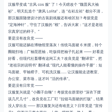
汉服早变成 “古风 cos 服” 了！今天瞎改个 “魏晋风大袖
衫”，明天乱造个 “唐风 Lolita”，连 “右衽左衽” 都分不清，
那汉服跟随便设计的古装剧戏服还有啥区别？考据党是
“定海神针”，守住了汉服的 “根”，告诉大家：“这才是老祖
宗真穿过的样子。”
要是没有改良党 ——
汉服可能还躺在博物馆里落灰！传统马面裙 6 米摆，转个
圈能扫地；广袖琵琶袖，吃饭得把袖子扎起来 —— 好看是
好看，但现代社畜哪有这闲工夫？改良党是 “翻译官”，把
“老祖宗的说明书” 翻译成 “现代人能看懂的操作手册”：短
马面裙、窄袖褙子、可机洗汉服…… 让汉服能走进教室、
办公室、菜市场，这才叫 “活的传承”。
要是没有日常党 ——
汉服复兴就是 “小圈子自嗨”！考据党在群里吵 “深衣下摆
该几尺几寸”，改良党在工厂盯 “拉链马面裙的打版”，结果
没人穿出去 —— 那汉服复兴还有啥意义？日常党是 “宣传