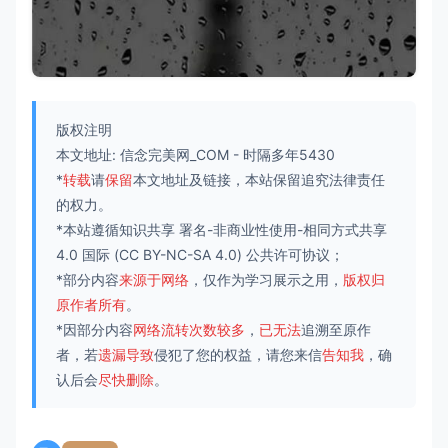
版权注明
本文地址:
信念完美网_COM
-
时隔多年5430
*
转载
请
保留
本文地址及链接，本站保留追究法律责任
的权力。
*本站遵循知识共享
署名-非商业性使用-相同方式共享
4.0 国际
(CC BY-NC-SA 4.0) 公共许可协议；
*部分内容
来源于网络
，仅作为学习展示之用，
版权归
原作者所有
。
*因部分内容
网络流转次数较多
，
已无法
追溯至原作
者，若
遗漏导致
侵犯了您的权益，请您来信
告知我
，确
认后会
尽快删除
。