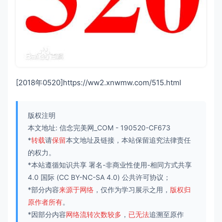
[2018年0520]https://ww2.xnwmw.com/515.html
版权注明
本文地址:
信念完美网_COM
-
190520-CF673
*
转载
请
保留
本文地址及链接，本站保留追究法律责任
的权力。
*本站遵循知识共享
署名-非商业性使用-相同方式共享
4.0 国际
(CC BY-NC-SA 4.0) 公共许可协议；
*部分内容
来源于网络
，仅作为学习展示之用，
版权归
原作者所有
。
*因部分内容
网络流转次数较多
，
已无法
追溯至原作