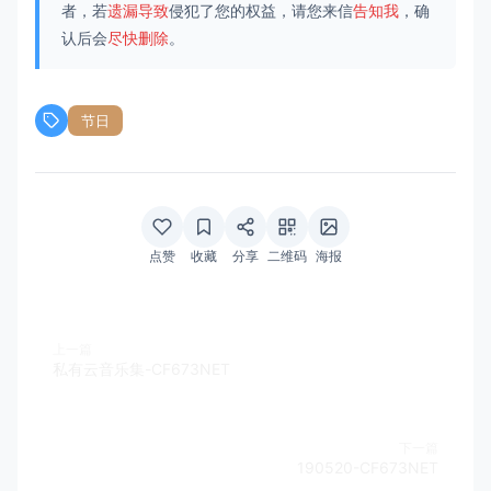
者，若
遗漏导致
侵犯了您的权益，请您来信
告知我
，确
认后会
尽快删除
。
节日
点赞
收藏
分享
二维码
海报
上一篇
私有云音乐集-CF673NET
下一篇
190520-CF673NET