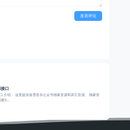
发表评论
源接口
。 独家音
S...