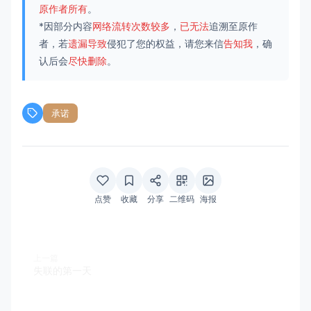
原作者所有
。
*因部分内容
网络流转次数较多
，
已无法
追溯至原作
者，若
遗漏导致
侵犯了您的权益，请您来信
告知我
，确
认后会
尽快删除
。
承诺
点赞
收藏
分享
二维码
海报
上一篇
失联的第一天