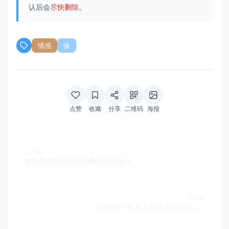
认后会
尽快删除
。
情感
缘
点赞
收藏
分享
二维码
海报
上一篇
致那些非得把现任折腾成前任的人
下一篇
情感第一节 女人为什么会变心……