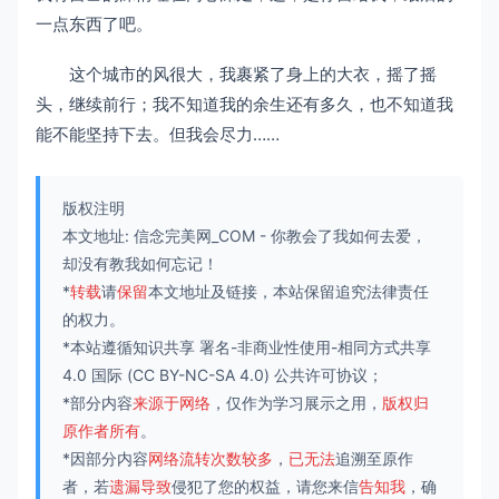
一点东西了吧。
这个城市的风很大，我裹紧了身上的大衣，摇了摇
头，继续前行；我不知道我的余生还有多久，也不知道我
能不能坚持下去。但我会尽力……
版权注明
本文地址:
信念完美网_COM
-
你教会了我如何去爱，
却没有教我如何忘记！
*
转载
请
保留
本文地址及链接，本站保留追究法律责任
的权力。
*本站遵循知识共享
署名-非商业性使用-相同方式共享
4.0 国际
(CC BY-NC-SA 4.0) 公共许可协议；
*部分内容
来源于网络
，仅作为学习展示之用，
版权归
原作者所有
。
*因部分内容
网络流转次数较多
，
已无法
追溯至原作
者，若
遗漏导致
侵犯了您的权益，请您来信
告知我
，确