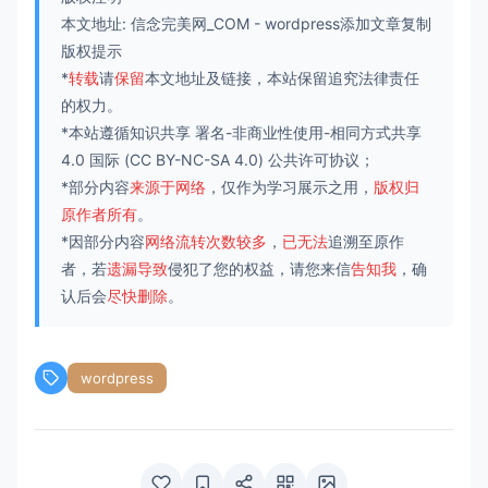
本文地址:
信念完美网_COM
-
wordpress添加文章复制
版权提示
*
转载
请
保留
本文地址及链接，本站保留追究法律责任
的权力。
*本站遵循知识共享
署名-非商业性使用-相同方式共享
4.0 国际
(CC BY-NC-SA 4.0) 公共许可协议；
*部分内容
来源于网络
，仅作为学习展示之用，
版权归
原作者所有
。
*因部分内容
网络流转次数较多
，
已无法
追溯至原作
者，若
遗漏导致
侵犯了您的权益，请您来信
告知我
，确
认后会
尽快删除
。
wordpress