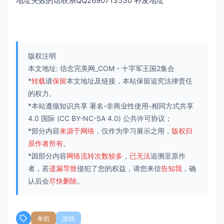
地址失效的话联系QQ2690713530 补发地址
版权注明
本文地址:
信念完美网_COM
-
十字军王国2集合
*
转载
请
保留
本文地址及链接，本站保留追究法律责任
的权力。
*本站遵循知识共享
署名-非商业性使用-相同方式共享
4.0 国际
(CC BY-NC-SA 4.0) 公共许可协议；
*部分内容
来源于网络
，仅作为学习展示之用，
版权归
原作者所有
。
*因部分内容
网络流转次数较多
，
已无法
追溯至原作
者，若
遗漏导致
侵犯了您的权益，请您来信
告知我
，确
认后会
尽快删除
。
单机
游戏