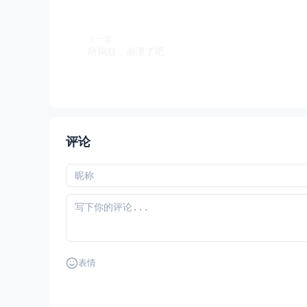
上一篇
瞎捣鼓，崩溃了吧
评论
表情