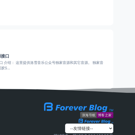
源接口
。 独家音
S...