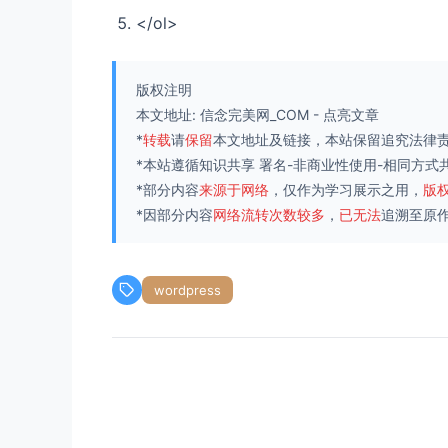
</ol>
版权注明
本文地址:
信念完美网_COM
-
点亮文章
*
转载
请
保留
本文地址及链接，本站保留追究法律
*本站遵循知识共享
署名-非商业性使用-相同方式共享
*部分内容
来源于网络
，仅作为学习展示之用，
版
*因部分内容
网络流转次数较多
，
已无法
追溯至原
wordpress