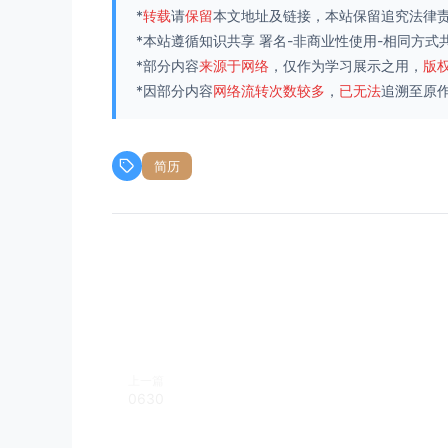
*
转载
请
保留
本文地址及链接，本站保留追究法律
*本站遵循知识共享
署名-非商业性使用-相同方式共享
*部分内容
来源于网络
，仅作为学习展示之用，
版
*因部分内容
网络流转次数较多
，
已无法
追溯至原
简历
上一篇
0630