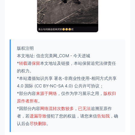
版权注明
本文地址:
信念完美网_COM
-
今天进城
*
转载
请
保留
本文地址及链接，本站保留追究法律责任
的权力。
*本站遵循知识共享
署名-非商业性使用-相同方式共享
4.0 国际
(CC BY-NC-SA 4.0) 公共许可协议；
*部分内容
来源于网络
，仅作为学习展示之用，
版权归
原作者所有
。
*因部分内容
网络流转次数较多
，
已无法
追溯至原作
者，若
遗漏导致
侵犯了您的权益，请您来信
告知我
，确
认后会
尽快删除
。