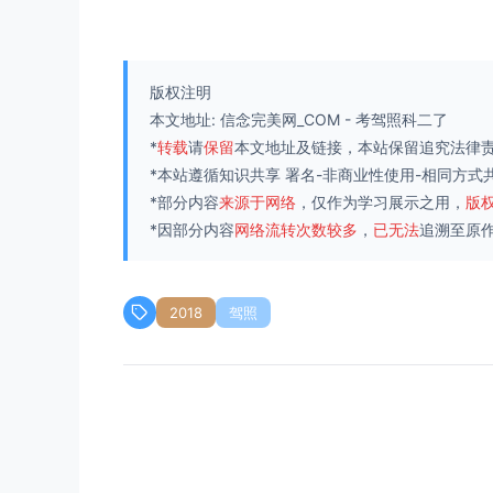
版权注明
本文地址:
信念完美网_COM
-
考驾照科二了
*
转载
请
保留
本文地址及链接，本站保留追究法律
*本站遵循知识共享
署名-非商业性使用-相同方式共享
*部分内容
来源于网络
，仅作为学习展示之用，
版
*因部分内容
网络流转次数较多
，
已无法
追溯至原
2018
驾照