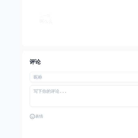
上一篇
啊么么
评论
表情