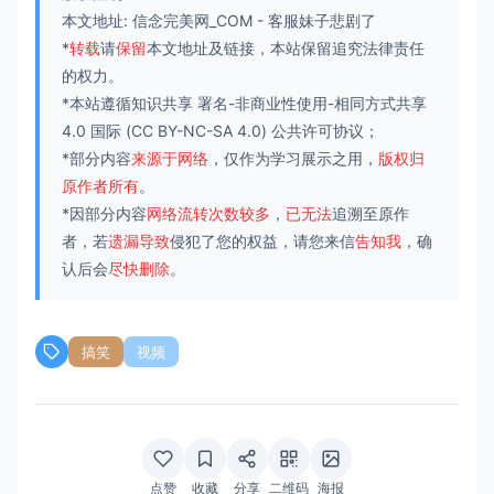
本文地址:
信念完美网_COM
-
客服妹子悲剧了
*
转载
请
保留
本文地址及链接，本站保留追究法律责任
的权力。
*本站遵循知识共享
署名-非商业性使用-相同方式共享
4.0 国际
(CC BY-NC-SA 4.0) 公共许可协议；
*部分内容
来源于网络
，仅作为学习展示之用，
版权归
原作者所有
。
*因部分内容
网络流转次数较多
，
已无法
追溯至原作
者，若
遗漏导致
侵犯了您的权益，请您来信
告知我
，确
认后会
尽快删除
。
搞笑
视频
点赞
收藏
分享
二维码
海报