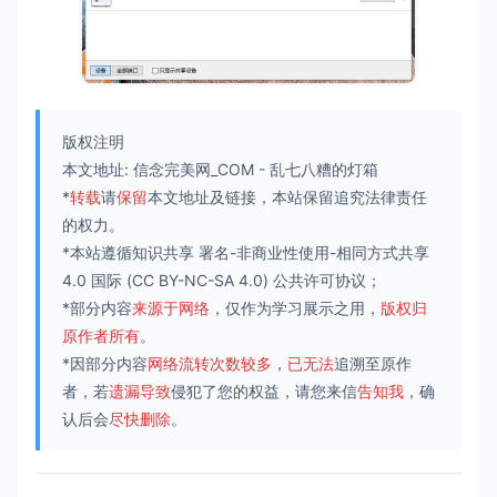
版权注明
本文地址:
信念完美网_COM
-
乱七八糟的灯箱
*
转载
请
保留
本文地址及链接，本站保留追究法律责任
的权力。
*本站遵循知识共享
署名-非商业性使用-相同方式共享
4.0 国际
(CC BY-NC-SA 4.0) 公共许可协议；
*部分内容
来源于网络
，仅作为学习展示之用，
版权归
原作者所有
。
*因部分内容
网络流转次数较多
，
已无法
追溯至原作
者，若
遗漏导致
侵犯了您的权益，请您来信
告知我
，确
认后会
尽快删除
。