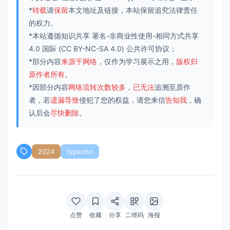
*
转载
请
保留
本文地址及链接，本站保留追究法律责任
的权力。
*本站遵循知识共享
署名-非商业性使用-相同方式共享
4.0 国际
(CC BY-NC-SA 4.0) 公共许可协议；
*部分内容
来源于网络
，仅作为学习展示之用，
版权归
原作者所有
。
*因部分内容
网络流转次数较多
，
已无法
追溯至原作
者，若
遗漏导致
侵犯了您的权益，请您来信
告知我
，确
认后会
尽快删除
。
2024
typecho
点赞
收藏
分享
二维码
海报