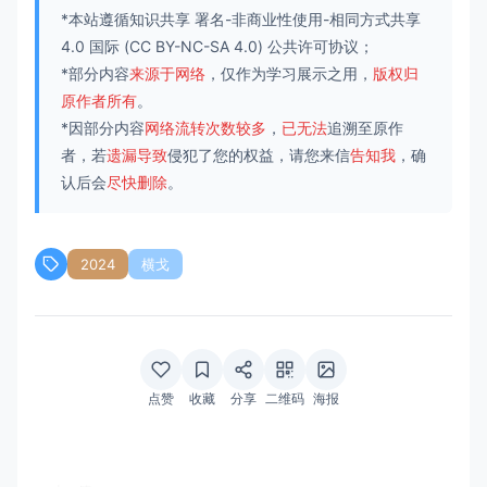
*本站遵循知识共享
署名-非商业性使用-相同方式共享
4.0 国际
(CC BY-NC-SA 4.0) 公共许可协议；
*部分内容
来源于网络
，仅作为学习展示之用，
版权归
原作者所有
。
*因部分内容
网络流转次数较多
，
已无法
追溯至原作
者，若
遗漏导致
侵犯了您的权益，请您来信
告知我
，确
认后会
尽快删除
。
2024
横戈
点赞
收藏
分享
二维码
海报