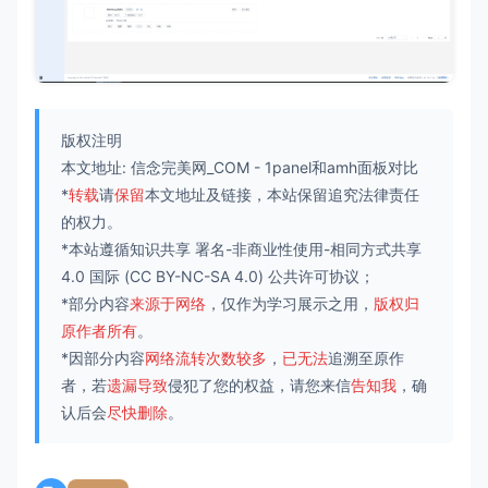
版权注明
本文地址:
信念完美网_COM
-
1panel和amh面板对比
*
转载
请
保留
本文地址及链接，本站保留追究法律责任
的权力。
*本站遵循知识共享
署名-非商业性使用-相同方式共享
4.0 国际
(CC BY-NC-SA 4.0) 公共许可协议；
*部分内容
来源于网络
，仅作为学习展示之用，
版权归
原作者所有
。
*因部分内容
网络流转次数较多
，
已无法
追溯至原作
者，若
遗漏导致
侵犯了您的权益，请您来信
告知我
，确
认后会
尽快删除
。