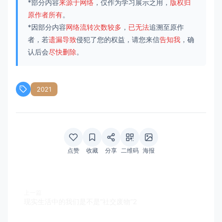
*部分内容
来源于网络
，仅作为学习展示之用，
版权归
原作者所有
。
*因部分内容
网络流转次数较多
，
已无法
追溯至原作
者，若
遗漏导致
侵犯了您的权益，请您来信
告知我
，确
认后会
尽快删除
。
2021
点赞
收藏
分享
二维码
海报
上一篇
现实生活中的我们是不是“社交废物”2