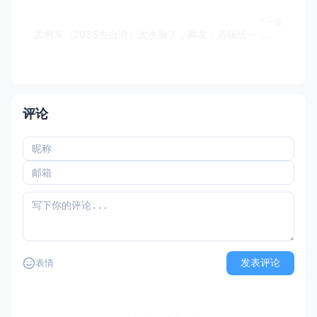
下一篇
孟煦东《2035去台湾》太洗脑了，网友：必须统一，不用等2035年【自制音乐MV】
评论
发表评论
表情