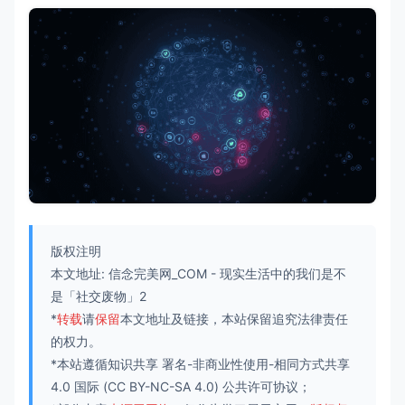
版权注明
本文地址:
信念完美网_COM
-
现实生活中的我们是不
是「社交废物」2
*
转载
请
保留
本文地址及链接，本站保留追究法律责任
的权力。
*本站遵循知识共享
署名-非商业性使用-相同方式共享
4.0 国际
(CC BY-NC-SA 4.0) 公共许可协议；