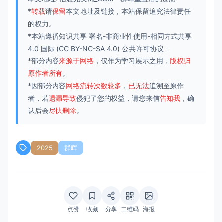
*
转载
请
保留
本文地址及链接，本站保留追究法律责任
的权力。
*本站遵循知识共享
署名-非商业性使用-相同方式共享
4.0 国际
(CC BY-NC-SA 4.0) 公共许可协议；
*部分内容
来源于网络
，仅作为学习展示之用，
版权归
原作者所有
。
*因部分内容
网络流转次数较多
，
已无法
追溯至原作
者，若
遗漏导致
侵犯了您的权益，请您来信
告知我
，确
认后会
尽快删除
。
2025
群晖
点赞
收藏
分享
二维码
海报