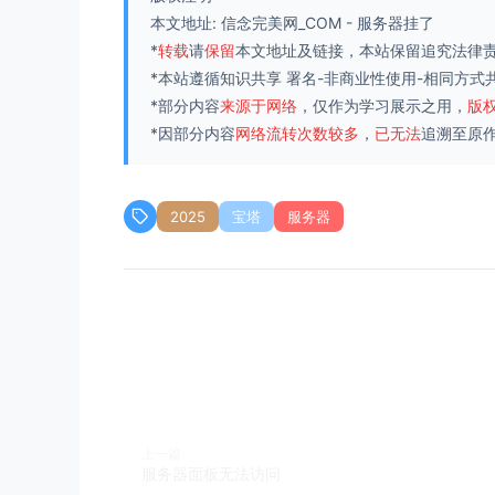
本文地址:
信念完美网_COM
-
服务器挂了
*
转载
请
保留
本文地址及链接，本站保留追究法律
*本站遵循知识共享
署名-非商业性使用-相同方式共享
*部分内容
来源于网络
，仅作为学习展示之用，
版
*因部分内容
网络流转次数较多
，
已无法
追溯至原
2025
宝塔
服务器
上一篇
服务器面板无法访问