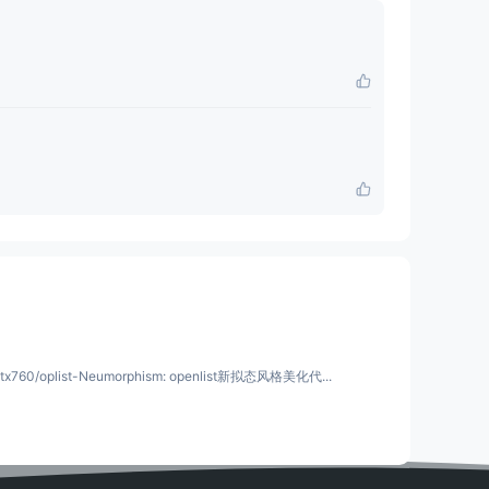
代码 相关信息 dqtx760/oplist-Neumorphism: openlist新拟态风格美化代...