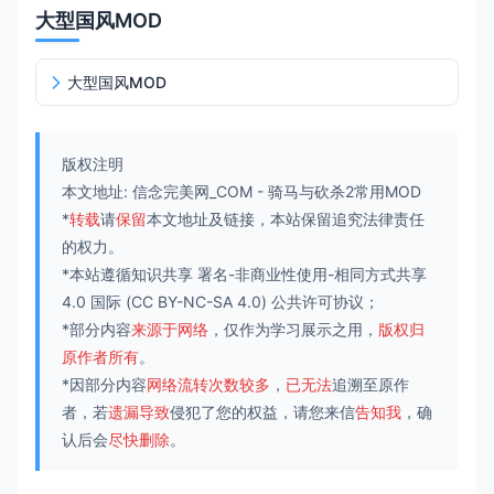
大型国风MOD
大型国风MOD
版权注明
本文地址:
信念完美网_COM
-
骑马与砍杀2常用MOD
*
转载
请
保留
本文地址及链接，本站保留追究法律责任
的权力。
*本站遵循知识共享
署名-非商业性使用-相同方式共享
4.0 国际
(CC BY-NC-SA 4.0) 公共许可协议；
*部分内容
来源于网络
，仅作为学习展示之用，
版权归
原作者所有
。
*因部分内容
网络流转次数较多
，
已无法
追溯至原作
者，若
遗漏导致
侵犯了您的权益，请您来信
告知我
，确
认后会
尽快删除
。