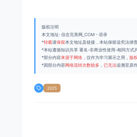
版权注明
本文地址:
信念完美网_COM
-
语录
*
转载
请
保留
本文地址及链接，本站保留追究法律
*本站遵循知识共享
署名-非商业性使用-相同方式共享
*部分内容
来源于网络
，仅作为学习展示之用，
版
*因部分内容
网络流转次数较多
，
已无法
追溯至原
2025