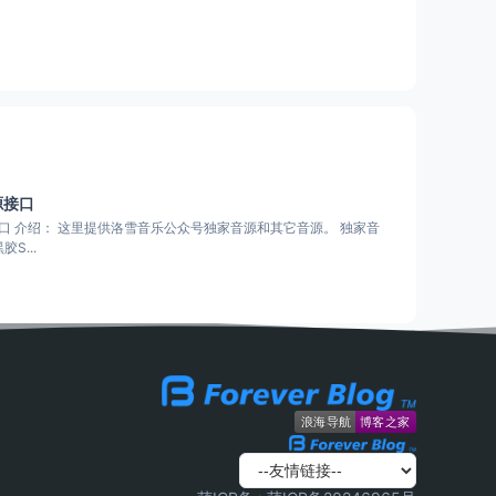
源接口
。 独家音
S...