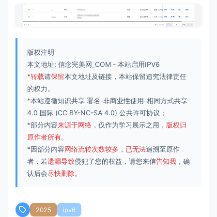
版权注明
本文地址:
信念完美网_COM
-
本站启用IPV6
*
转载
请
保留
本文地址及链接，本站保留追究法律责任
的权力。
*本站遵循知识共享
署名-非商业性使用-相同方式共享
4.0 国际
(CC BY-NC-SA 4.0) 公共许可协议；
*部分内容
来源于网络
，仅作为学习展示之用，
版权归
原作者所有
。
*因部分内容
网络流转次数较多
，
已无法
追溯至原作
者，若
遗漏导致
侵犯了您的权益，请您来信
告知我
，确
认后会
尽快删除
。
2025
ipv6