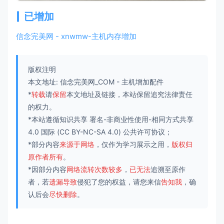
已增加
信念完美网 - xnwmw-主机内存增加
版权注明
本文地址:
信念完美网_COM
-
主机增加配件
*
转载
请
保留
本文地址及链接，本站保留追究法律责任
的权力。
*本站遵循知识共享
署名-非商业性使用-相同方式共享
4.0 国际
(CC BY-NC-SA 4.0) 公共许可协议；
*部分内容
来源于网络
，仅作为学习展示之用，
版权归
原作者所有
。
*因部分内容
网络流转次数较多
，
已无法
追溯至原作
者，若
遗漏导致
侵犯了您的权益，请您来信
告知我
，确
认后会
尽快删除
。