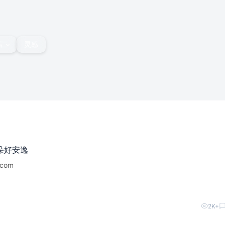
言
灵感
朵好安逸
2K+